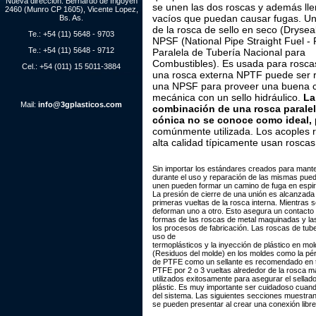
Nueva dirección: Bernardo de Irigoyen
se unen las dos roscas y además lle
2460 (Munro CP 1605), Vicente Lopez,
vacíos que puedan causar fugas. Un
Bs. As.
de la rosca de sello en seco (Dryseal
Te.: +54 (11) 5648 - 9703
NPSF (National Pipe Straight Fuel -
Te.: +54 (11) 5648 - 9712
Paralela de Tubería Nacional para
Combustibles). Es usada para roscas
Cel.: +54 (011) 15 5011-3884
una rosca externa NPTF puede ser 
una NPSF para proveer una buena 
mecánica con un sello hidráulico.
La
Mail:
info@3gplasticos.com
combinación de una rosca paralel
cónica no se conoce como ideal,
comúnmente utilizada. Los acoples 
alta calidad típicamente usan rosca
Sin importar los estándares creados para mante
durante el uso y reparación de las mismas puede
unen pueden formar un camino de fuga en espiral,
La presión de cierre de una unión es alcanzada p
primeras vueltas de la rosca interna. Mientras s
deforman uno a otro. Esto asegura un contacto to
formas de las roscas de metal maquinadas y las
los procesos de fabricación. Las roscas de tu
uso de
termoplásticos y la inyección de plástico en mo
(Residuos del molde) en los moldes como la pérdi
de PTFE como un sellante es recomendado en to
PTFE por 2 o 3 vueltas alrededor de la rosca m
utilizados exitosamente para asegurar el sellad
plástic. Es muy importante ser cuidadoso cuando 
del sistema. Las siguientes secciones muestra
se pueden presentar al crear una conexión libre