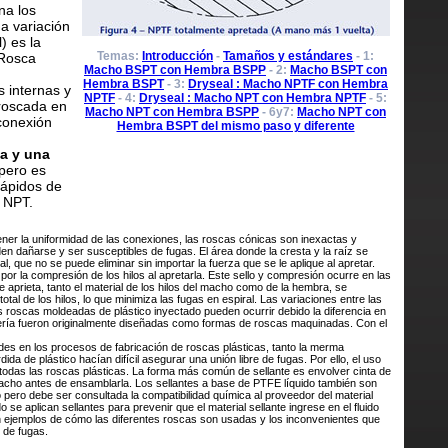
na los
a variación
) es la
Temas:
Introducción
-
Tamaños y estándares
- 1:
 Rosca
Macho BSPT con Hembra BSPP
- 2:
Macho BSPT con
Hembra BSPT
- 3:
Dryseal : Macho NPTF con Hembra
 internas y
NPTF
- 4:
Dryseal : Macho NPT con Hembra NPTF
- 5:
roscada en
Macho NPT con Hembra BSPP
- 6y7:
Macho NPT con
conexión
Hembra BSPT del mismo paso y diferente
a y una
pero es
rápidos de
s NPT.
ner la uniformidad de las conexiones, las roscas cónicas son inexactas y
n dañarse y ser susceptibles de fugas. El área donde la cresta y la raíz se
 que no se puede eliminar sin importar la fuerza que se le aplique al apretar.
or la compresión de los hilos al apretarla. Este sello y compresión ocurre en las
e aprieta, tanto el material de los hilos del macho como de la hembra, se
tal de los hilos, lo que minimiza las fugas en espiral. Las variaciones entre las
 roscas moldeadas de plástico inyectado pueden ocurrir debido la diferencia en
bería fueron originalmente diseñadas como formas de roscas maquinadas. Con el
ldes en los procesos de fabricación de roscas plásticas, tanto la merma
da de plástico hacían difícil asegurar una unión libre de fugas. Por ello, el uso
das las roscas plásticas. La forma más común de sellante es envolver cinta de
acho antes de ensamblarla. Los sellantes a base de PTFE líquido también son
o pero debe ser consultada la compatibilidad química al proveedor del material
se aplican sellantes para prevenir que el material sellante ingrese en el fluido
n ejemplos de cómo las diferentes roscas son usadas y los inconvenientes que
 de fugas.