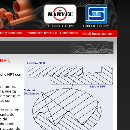
as y Planchas» |
Información técnica » |
Contáctenos
|
info@3gplasticos.com
 NPT,
Macho NPT con
 y hembra
a vuelta
ede ver que
tas son
de sello en
cinta de
o de
bricante
erial cuando