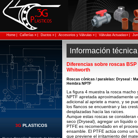
Home |
Cañerías » |
Ductos » |
Accesorios y Válvulas » |
Válvulas Actuadas» |
Junt
Información técnica
Diferencias sobre roscas BSP
Whitworth
Roscas cónicas / paralelas: Dryseal : 
Hembra NPTF
La figura 4 muestra la rosca macho
NPTF apretada aproximadamente un
adicional al apriete a mano, y se pu
los flancos se encuentran y las cres
desplazadas hacía las raíces.
Aunque estas roscas se consideran 
seco (Dryseal), agregar un líquido o 
3G
PLASTICOS
PTFE es recomendado en el proces
ensamble. El PTFE actúa como un lu
que previene el irritamiento del mat