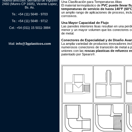
Nueva dirección: Bernardo de Irigoyen
Una Clasificación para Temperaturas Altas
2460 (Munro CP 1605), Vicente Lopez,
El material termoplástico de
PVC puede llevar fl
Bs. As.
temperaturas de servicio de hasta 140°F (60°C
un amplio rango de aplicaciones de proceso, incl
Te.: +54 (11) 5648 - 9703
corrosivos.
Te.: +54 (11) 5648 - 9712
Una Mayor Capacidad de Flujo
Las paredes interiores lisas resultan en una perd
Cel.: +54 (011) 15 5011-3884
menor y un mayor volumen que los conectores c
de metal.
Conectores de Especialidad y de Diseño Ava
Mail:
info@3gplasticos.com
La amplia variedad de productos innovadores inc
numerosos conectores de transición de metal a pl
uniones con las
roscas plasticas de refuerzo e
patentado por Spears®.