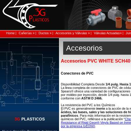
Home |
Cañerías » |
Ductos » |
Accesorios y Válvulas » |
Válvulas Actuadas» |
Junt
Accesorios
Accesorios PVC WHITE SCH40
Conectores de PVC
Disponibilidad Completa Desde
1/4 pulg. Hasta 1
La linea completa de conectores de PVC de cédu
Spears® ofrece una variedad de configuraciones
por moldeo por inyección, desde 1/4 pulg. hasta 1
conforme con
ASTM D 2466.
La resistencia del PVC a los Químicos
El PVC es generalmente
inerte
a la acción de la 
ácidos, las bases, sales y las soluciones de 
parafínicos
. Para más información en la resisten
3G
PLASTICOS
químicos del PVC, refiérase a la publicación “
Che
Resistance of Rigid Geon® Vinyls Based on Inmm
por la empresa GEON®
.