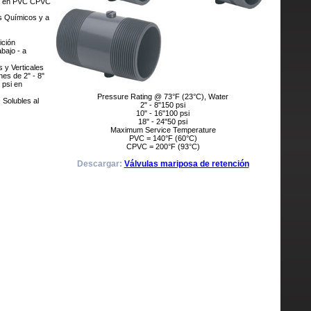
les en PVC CPVC
s Químicos y a
ición
bajo - a
 y Verticales
es de 2" - 8"
 psi en
Pressure Rating @ 73°F (23°C), Water
 Solubles al
2" - 8"150 psi
10" - 16"100 psi
18" - 24"50 psi
Maximum Service Temperature
PVC = 140°F (60°C)
CPVC = 200°F (93°C)
Descargar:
Válvulas mariposa de retención