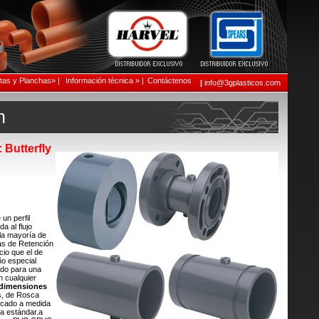
as y Planchas» |
Información técnica » |
Contáctenos
|
info@3gplasticos.com
n
 Butterfly
un perfil
 al flujo
 la mayoría de
as de Retención
io que el de
ño especial
ado para una
n cualquier
 dimensiones
s, de Rosca
icado a medida
ía estándar.a