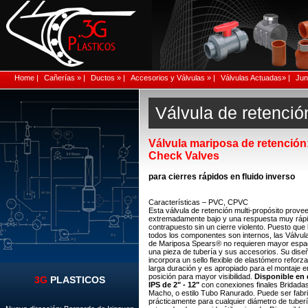
Home |
Cañerías » |
Ductos » |
Accesorios y Válvulas » |
Válvulas Actuadas» |
Junt
Válvula de retenció
Válvula mariposa de retención:
Check Valves
para cierres rápidos en fluido inverso
Características – PVC, CPVC
Esta válvula de retención multi-propósito provee 
extremadamente bajo y una respuesta muy rápida
contrapuesto sin un cierre violento. Puesto que
todos los componentes son internos, las Válvul
de Mariposa Spears® no requieren mayor espac
una pieza de tubería y sus accesorios. Su dise
incorpora un sello flexible de elastómero reforz
larga duración y es apropiado para el montaje e
posición para mayor visibilidad.
Disponible en
3G
PLASTICOS
IPS de 2" - 12"
con conexiones finales Bridada
Macho, o estilo Tubo Ranurado. Puede ser fabr
prácticamente para cualquier diámetro de tuber