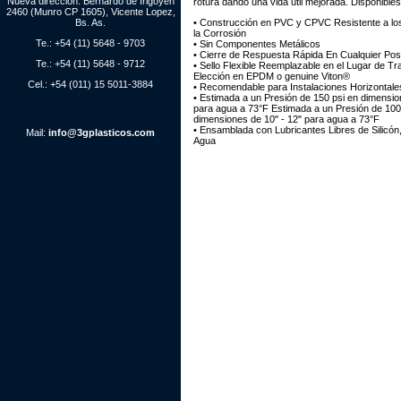
Nueva dirección: Bernardo de Irigoyen
rotura dando una vida útil mejorada. Disponib
2460 (Munro CP 1605), Vicente Lopez,
Bs. As.
• Construcción en PVC y CPVC Resistente a lo
la Corrosión
Te.: +54 (11) 5648 - 9703
• Sin Componentes Metálicos
• Cierre de Respuesta Rápida En Cualquier Pos
Te.: +54 (11) 5648 - 9712
• Sello Flexible Reemplazable en el Lugar de Tra
Elección en EPDM o genuine Viton®
Cel.: +54 (011) 15 5011-3884
• Recomendable para Instalaciones Horizontales
• Estimada a un Presión de 150 psi en dimension
para agua a 73°F Estimada a un Presión de 100
dimensiones de 10" - 12" para agua a 73°F
• Ensamblada con Lubricantes Libres de Silicón,
Mail:
info@3gplasticos.com
Agua