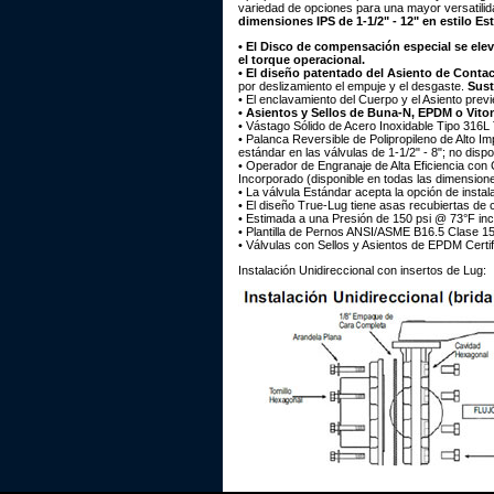
variedad de opciones para una mayor versatilid
dimensiones IPS de 1-1/2" - 12" en estilo Es
• El Disco de compensación especial se eleva
el torque operacional.
•
El diseño patentado del Asiento de Contac
por deslizamiento el empuje y el desgaste.
Sust
• El enclavamiento del Cuerpo y el Asiento previ
• Asientos y Sellos de Buna-N, EPDM o Vito
• Vástago Sólido de Acero Inoxidable Tipo 316L
• Palanca Reversible de Polipropileno de Alto 
estándar en las válvulas de 1-1/2" - 8"; no disp
• Operador de Engranaje de Alta Eficiencia con 
Incorporado (disponible en todas las dimensione
• La válvula Estándar acepta la opción de instal
• El diseño True-Lug tiene asas recubiertas de c
• Estimada a una Presión de 150 psi @ 73°F inc
• Plantilla de Pernos ANSI/ASME B16.5 Clase 1
• Válvulas con Sellos y Asientos de EPDM Certi
Instalación Unidireccional con insertos de Lug: