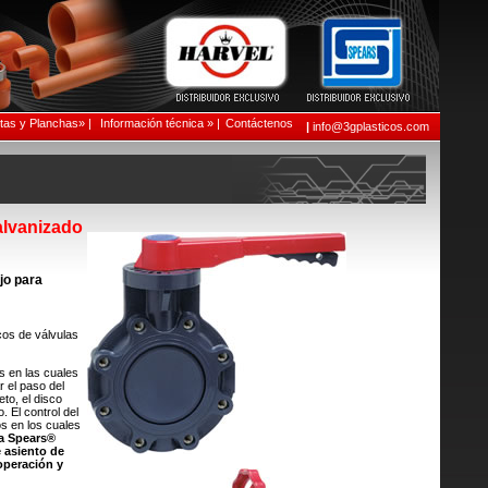
as y Planchas» |
Información técnica » |
Contáctenos
|
info@3gplasticos.com
alvanizado
ujo para
cos de válvulas
s en las cuales
r el paso del
eto, el disco
. El control del
os en los cuales
a Spears®
 asiento de
operación y