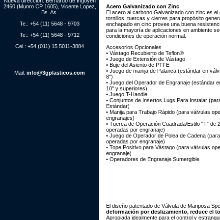
Nueva dirección: Bernardo de Irigoyen
2460 (Munro CP 1605), Vicente Lopez,
Acero Galvanizado con Zinc
Bs. As.
El acero al carbono Galvanizado con zinc es el
tornillos, tuercas y cierres para propósito gener
Te.: +54 (11) 5648 - 9703
enchapado en cinc provee una buena resistenci
para la mayoría de aplicaciones en ambiente se
Te.: +54 (11) 5648 - 9712
condiciones de operación normal.
Cel.: +54 (011) 15 5011-3884
Accesorios Opcionales
• Vástago Recubierto de Teflon®
• Juego de Extensión de Vástago
• Buje del Asiento de PTFE
• Juego de manija de Palanca (estándar en válvu
Mail:
info@3gplasticos.com
8")
• Juego del Operador de Engranaje (estándar e
10" y superiores)
• Juego T-Handle
• Conjuntos de Insertos Lugs Para Instalar (par
Estándar)
• Manija para Trabajo Rápido (para válvulas op
engranajes)
• Tuerca de Operación Cuadrada/Estilo “T” de 2
operadas por engranaje)
• Juego de Operador de Polea de Cadena (para
operadas por engranaje)
• Tope Positivo para Vástago (para válvulas op
engranaje)
• Operadores de Engranaje Sumergible
El diseño patentado de Válvula de Mariposa Spea
deformación por deslizamiento, reduce el to
Apropiada idealmente para el control y estrangul