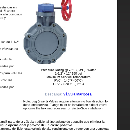
 estándar en
al. El acero
a a la corrosión
co y
las de 1-1/2" -
n válvulas de
a válvula
eradas por
Pressure Rating @ 73°F (23°C), Water
" (para válvulas
1-1/2" - 12" 150 psi
Maximum Service Temperature
 válvulas
PVC = 140°F (60°C)
CPVC = 200°F (93°C)
eradas por
Descarga:
Válvula Mariposa
Note: Lug (insert) Valves require attention to flow direction for
dead-end service. Flange must be installed on side of valve
opposite the hex nut recesses for Single-Side installation.
rs® parte de la válvula tradicional tipo asiento de casquillo que
elimina la
rque operacional y provee de un cierre positivo.
amiento del flujo, esta válvula de alto rendimiento se ofrece con una completa