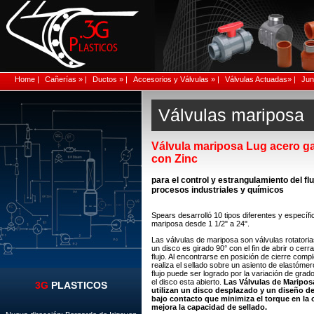
Home |
Cañerías » |
Ductos » |
Accesorios y Válvulas » |
Válvulas Actuadas» |
Junt
Válvulas mariposa
Válvula mariposa Lug acero g
con Zinc
para el control y estrangulamiento del fl
procesos industriales y químicos
Spears desarrolló 10 tipos diferentes y específi
mariposa desde 1 1/2" a 24".
Las válvulas de mariposa son válvulas rotatoria
un disco es girado 90° con el fin de abrir o cerra
flujo. Al encontrarse en posición de cierre compl
realiza el sellado sobre un asiento de elastómero
flujo puede ser logrado por la variación de grad
el disco esta abierto.
Las Válvulas de Maripos
3G
PLASTICOS
utilizan un disco desplazado y un diseño de
bajo contacto que minimiza el torque en la 
mejora la capacidad de sellado.