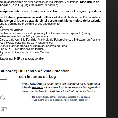
ad en aplicaciones de procesamientos industriales y químicos.
Disponible en
tándar
o True-Lug (lugs instaladas de fábrica).
 rápidamente desde el asiento con el fin de reducir el desgaste y reducir
to Limitado provee un recorrido libre
- eliminando la deformación del asiento
ituible en el lugar de trabajo sin el desensamblaje completo de la válvula.
ene la pérdida de presión o el estrangulamiento.
n®
 Totalmente Aislado
Impacto con 7 Posiciones de parada y Enclavamiento Incorporado (manija
onible en válvulas de 10" y superiores).
Carcaza de Aluminio Fundido, Manivela de Polipropileno, e Indicador de Posición
s; válvulas estándar de 10" y superiores)
ar en el lugar de trabajo el Juego de Insertos de Lugs.
inc o SS 316 instalados de fábrica.
luyendo el Servicio en el Punto Muerto.
50
ficados por NSF para agua potable.